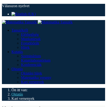
Válasszon nyelvet
Tanszékről
Elérhetőség
Munkatársak
Fogadóórák
Hírek
Kutatás
Szeminárium
Kutatólaboratórium
Konferenciák
Oktatás
Oktatási hírek
Matematika verseny
Kari versenyek
Ön itt van:
Oktatás
Kari versenyek