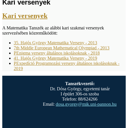
Kari versenyek
Kari versenyek
A Matematika Tanszék az alábbi kari szakmai versenyek
szervezésében közreműködött:
35. Hajós György Matematika Verseny - 2013
7th Middle European Mathematical Olympiad - 2013
PEnigma verseny általános iskolásoknak - 2018
41. Hajós György Matematika Verseny - 2019
PExpedíció Programozási verseny általános iskolásoknak -
2019
Tanszékvezető:
Dr. Dósa György, egyetemi tanár
I épület 306-os szoba
Telefon: 88/624266
Email:
dosa.gyorgy@mik.uni-pannon.hu