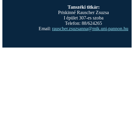
Tanszéki titkár:
Priskinné Rauscher Zsuzsa
I épület 307-es szoba
Telefon: 88/624265
Email:
rauscher.zsuzsanna@mik.uni-pannon.hu