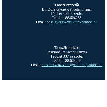
Tanszékvezető:
Dr. Dósa György, egyetemi tanár
I épület 306-os szoba
Telefon: 88/624266
Email:
dosa.gyorgy@mik.uni-pannon.hu
Tanszéki titkár:
Priskinné Rauscher Zsuzsa
I épület 307-es szoba
Telefon: 88/624265
Email:
rauscher.zsuzsanna@mik.uni-pannon.hu