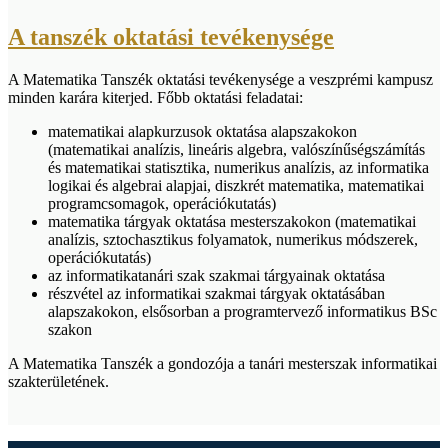
A tanszék oktatási tevékenysége
A Matematika Tanszék oktatási tevékenysége a veszprémi kampusz
minden karára kiterjed. Főbb oktatási feladatai:
matematikai alapkurzusok oktatása alapszakokon
(matematikai analízis, lineáris algebra, valószínűségszámítás
és matematikai statisztika, numerikus analízis, az informatika
logikai és algebrai alapjai, diszkrét matematika, matematikai
programcsomagok, operációkutatás)
matematika tárgyak oktatása mesterszakokon (matematikai
analízis, sztochasztikus folyamatok, numerikus módszerek,
operációkutatás)
az informatikatanári szak szakmai tárgyainak oktatása
részvétel az informatikai szakmai tárgyak oktatásában
alapszakokon, elsősorban a programtervező informatikus BSc
szakon
A Matematika Tanszék a gondozója a tanári mesterszak informatikai
szakterületének.