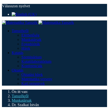
Válasszon nyelvet
Tanszékről
Elérhetőség
Munkatársak
Fogadóórák
Hírek
Kutatás
Szeminárium
Kutatólaboratórium
Konferenciák
Oktatás
Oktatási hírek
Matematika verseny
Kari versenyek
Ön itt van:
Tanszékről
Munkatársak
Dr. Szalkai István