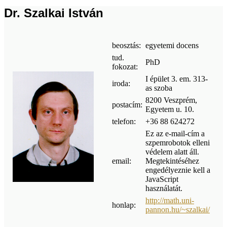
Dr. Szalkai István
beosztás:
egyetemi docens
tud.
PhD
fokozat:
I épület 3. em. 313-
iroda:
as szoba
8200 Veszprém,
postacím:
Egyetem u. 10.
telefon:
+36 88 624272
Ez az e-mail-cím a
szpemrobotok elleni
védelem alatt áll.
email:
Megtekintéséhez
engedélyeznie kell a
JavaScript
használatát.
http://math.uni-
honlap:
pannon.hu/~szalkai/