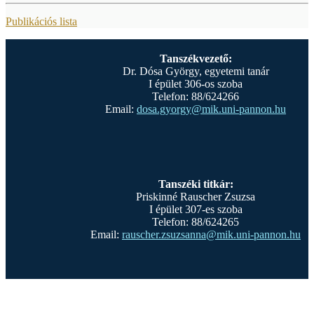
Publikációs lista
Tanszékvezető:
Dr. Dósa György, egyetemi tanár
I épület 306-os szoba
Telefon: 88/624266
Email:
dosa.gyorgy@mik.uni-pannon.hu
Tanszéki titkár:
Priskinné Rauscher Zsuzsa
I épület 307-es szoba
Telefon: 88/624265
Email:
rauscher.zsuzsanna@mik.uni-pannon.hu