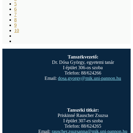
5
6
7
8
9
10
Tanszékvezető:
Dr. Dósa György, egyetemi tanár
I épület 306-os szoba
Telefon: 88/624266
Email:
dosa.gyorgy@mik.uni-pannon.hu
Tanszéki titkár:
Priskinné Rauscher Zsuzsa
I épület 307-es szoba
Telefon: 88/624265
Email:
rauscher.zsuzsanna@mik.uni-pannon.hu