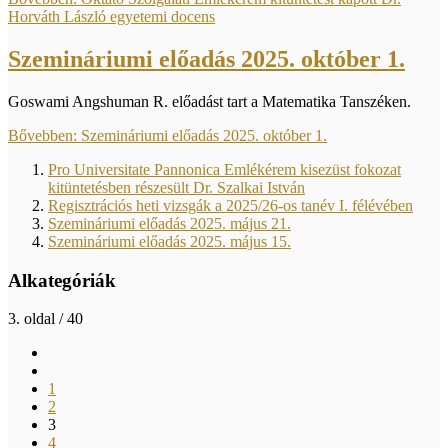
Horváth László egyetemi docens
Szemináriumi előadás 2025. október 1.
Goswami Angshuman R. előadást tart a Matematika Tanszéken.
Bővebben: Szemináriumi előadás 2025. október 1.
Pro Universitate Pannonica Emlékérem kisezüst fokozat
kitüntetésben részesült Dr. Szalkai István
Regisztrációs heti vizsgák a 2025/26-os tanév I. félévében
Szemináriumi előadás 2025. május 21.
Szemináriumi előadás 2025. május 15.
Alkategóriák
3. oldal / 40
1
2
3
4