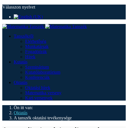
Válasszon nyelvet
Tanszékről
Elérhetőség
Munkatársak
Fogadóórák
Hírek
Kutatás
Szeminárium
Kutatólaboratórium
Konferenciák
Oktatás
Oktatási hírek
Matematika verseny
Kari versenyek
Ön itt van:
Oktatás
A tanszék oktatási tevékenysége