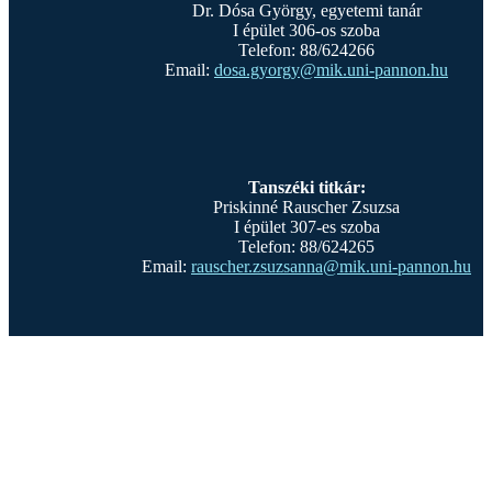
Dr. Dósa György, egyetemi tanár
I épület 306-os szoba
Telefon: 88/624266
Email:
dosa.gyorgy@mik.uni-pannon.hu
Tanszéki titkár:
Priskinné Rauscher Zsuzsa
I épület 307-es szoba
Telefon: 88/624265
Email:
rauscher.zsuzsanna@mik.uni-pannon.hu