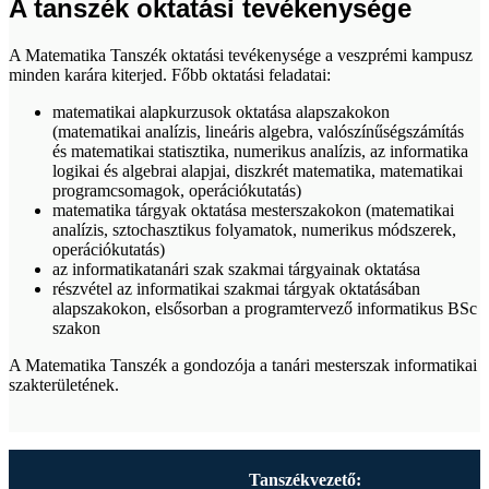
A tanszék oktatási tevékenysége
A Matematika Tanszék oktatási tevékenysége a veszprémi kampusz
minden karára kiterjed. Főbb oktatási feladatai:
matematikai alapkurzusok oktatása alapszakokon
(matematikai analízis, lineáris algebra, valószínűségszámítás
és matematikai statisztika, numerikus analízis, az informatika
logikai és algebrai alapjai, diszkrét matematika, matematikai
programcsomagok, operációkutatás)
matematika tárgyak oktatása mesterszakokon (matematikai
analízis, sztochasztikus folyamatok, numerikus módszerek,
operációkutatás)
az informatikatanári szak szakmai tárgyainak oktatása
részvétel az informatikai szakmai tárgyak oktatásában
alapszakokon, elsősorban a programtervező informatikus BSc
szakon
A Matematika Tanszék a gondozója a tanári mesterszak informatikai
szakterületének.
Tanszékvezető: