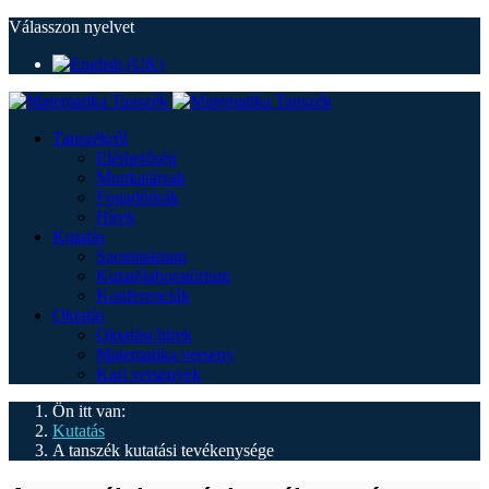
Válasszon nyelvet
Tanszékről
Elérhetőség
Munkatársak
Fogadóórák
Hírek
Kutatás
Szeminárium
Kutatólaboratórium
Konferenciák
Oktatás
Oktatási hírek
Matematika verseny
Kari versenyek
Ön itt van:
Kutatás
A tanszék kutatási tevékenysége