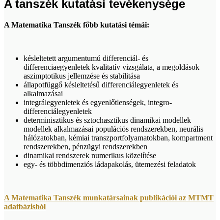
A tanszék kutatási tevékenysége
A Matematika Tanszék főbb kutatási témái:
késleltetett argumentumú differenciál- és
differenciaegyenletek kvalitatív vizsgálata, a megoldások
aszimptotikus jellemzése és stabilitása
állapotfüggő késleltetésű differenciálegyenletek és
alkalmazásai
integrálegyenletek és egyenlőtlenségek, integro-
differenciálegyenletek
determinisztikus és sztochasztikus dinamikai modellek
modellek alkalmazásai populációs rendszerekben, neurális
hálózatokban, kémiai transzportfolyamatokban, kompartment
rendszerekben, pénzügyi rendszerekben
dinamikai rendszerek numerikus közelítése
egy- és többdimenziós ládapakolás, ütemezési feladatok
A Matematika Tanszék munkatársainak publikációi az MTMT
adatbázisból