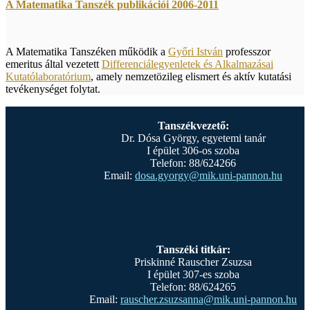
A Matematika Tanszék publikációi 2006-2011
A Matematika Tanszéken működik a
Győri István
professzor
emeritus által vezetett
Differenciálegyenletek és Alkalmazásai
Kutatólaboratórium
, amely nemzetözileg elismert és aktív kutatási
tevékenységet folytat.
Tanszékvezető:
Dr. Dósa György, egyetemi tanár
I épület 306-os szoba
Telefon: 88/624266
Email:
dosa.gyorgy@mik.uni-pannon.hu
Tanszéki titkár:
Priskinné Rauscher Zsuzsa
I épület 307-es szoba
Telefon: 88/624265
Email:
rauscher.zsuzsanna@mik.uni-pannon.hu