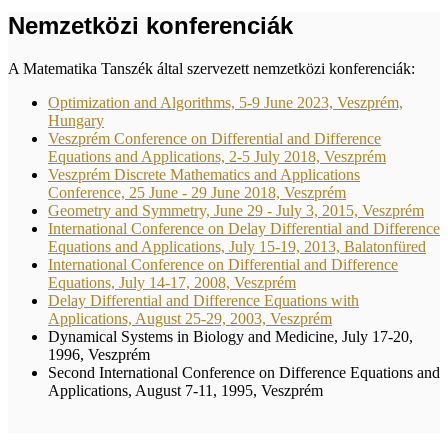
Nemzetközi konferenciák
A Matematika Tanszék által szervezett nemzetközi konferenciák:
Optimization and Algorithms, 5-9 June 2023, Veszprém,
Hungary
Veszprém Conference on Differential and Difference
Equations and Applications, 2-5 July 2018, Veszprém
Veszprém Discrete Mathematics and Applications
Conference, 25 June - 29 June 2018, Veszprém
Geometry and Symmetry, June 29 - July 3, 2015, Veszprém
International Conference on Delay Differential and Difference
Equations and Applications, July 15-19, 2013, Balatonfüred
International Conference on Differential and Difference
Equations, July 14-17, 2008, Veszprém
Delay Differential and Difference Equations with
Applications, August 25-29, 2003, Veszprém
Dynamical Systems in Biology and Medicine, July 17-20,
1996, Veszprém
Second International Conference on Difference Equations and
Applications, August 7-11, 1995, Veszprém