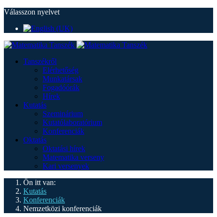
Válasszon nyelvet
Tanszékről
Elérhetőség
Munkatársak
Fogadóórák
Hírek
Kutatás
Szeminárium
Kutatólaboratórium
Konferenciák
Oktatás
Oktatási hírek
Matematika verseny
Kari versenyek
Ön itt van:
Kutatás
Konferenciák
Nemzetközi konferenciák