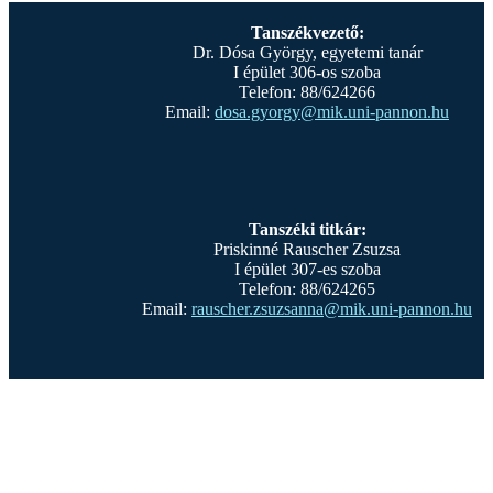
Tanszékvezető:
Dr. Dósa György, egyetemi tanár
I épület 306-os szoba
Telefon: 88/624266
Email:
dosa.gyorgy@mik.uni-pannon.hu
Tanszéki titkár:
Priskinné Rauscher Zsuzsa
I épület 307-es szoba
Telefon: 88/624265
Email:
rauscher.zsuzsanna@mik.uni-pannon.hu