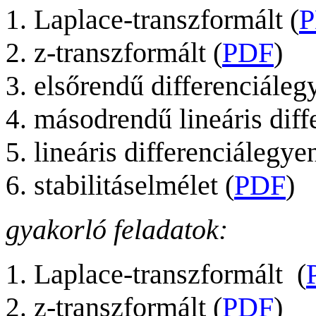
Laplace-transzformált (
z-transzformált (
PDF
)
elsőrendű differenciáleg
másodrendű lineáris diff
lineáris differenciálegye
stabilitáselmélet (
PDF
)
gyakorló feladatok:
Laplace-transzformált (
z-transzformált (
PDF
)