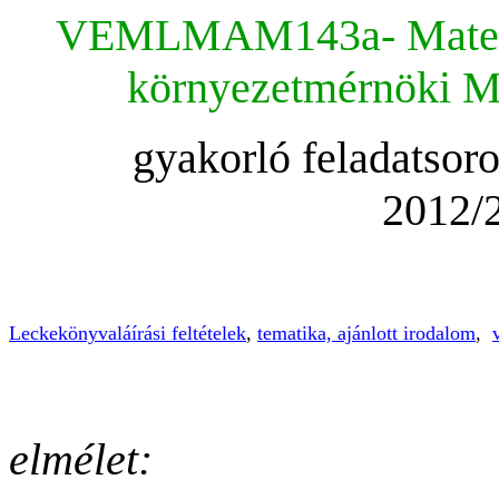
VEMLMAM143a- Matemat
környezetmérnöki MS
gyakorló feladatsor
2012/2
Leckekönyvaláírási feltételek
,
tematika, ajánlott irodalom
,
elmélet: