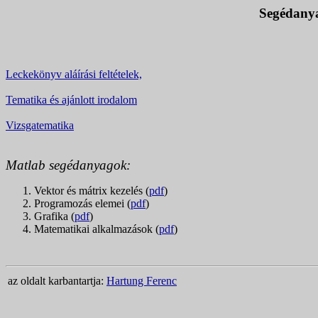
Segédanya
Leckekönyv aláírási feltételek,
Tematika és ajánlott irodalom
Vizsgatematika
Matlab segédanyagok:
Vektor és mátrix kezelés (
pdf
)
Programozás elemei (
pdf
)
Grafika (
pdf
)
Matematikai alkalmazások (
pdf
)
az oldalt karbantartja:
Hartung Ferenc