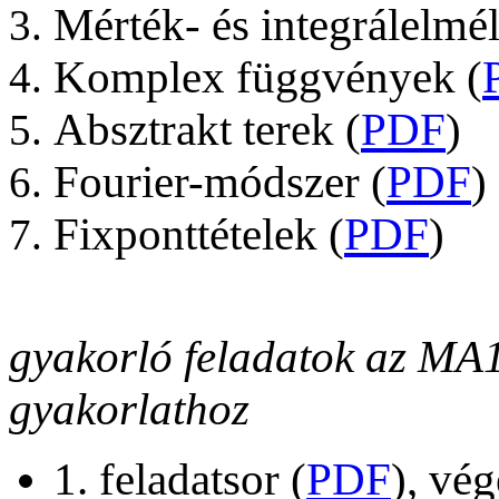
Mérték- és integrálelmél
Komplex függvények
(
Absztrakt terek (
PDF
)
Fourier-módszer (
PDF
)
Fixponttételek (
PDF
)
gyakorló feladatok az MA11
gyakorlathoz
1. feladatsor (
PDF
), vé