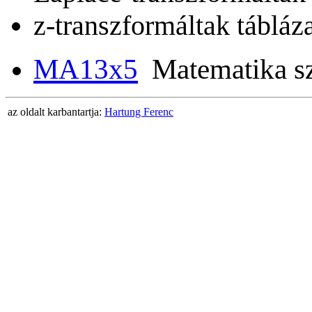
z-transzformáltak tábláza
MA13x5
Matematika szi
az oldalt karbantartja:
Hartung Ferenc