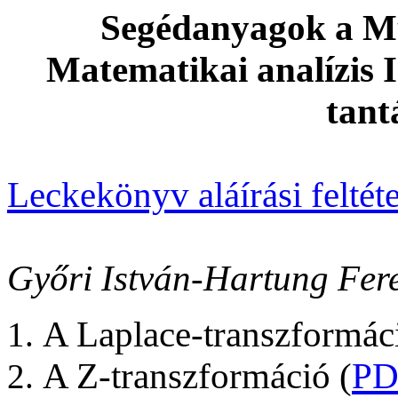
Segédanyagok a Mű
Matematikai analízis
tant
Leckekönyv aláírási feltét
Győri István-Hartung Fer
A Laplace-transzformác
A Z-transzformáció
(
PD