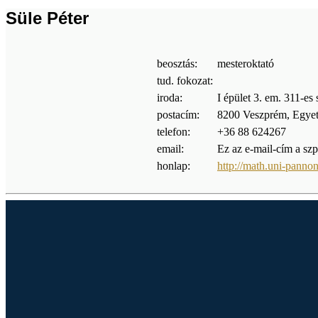
Süle Péter
beosztás:
mesteroktató
tud. fokozat:
iroda:
I épület 3. em. 311-es
postacím:
8200 Veszprém, Egyet
telefon:
+36 88 624267
email:
Ez az e-mail-cím a szp
honlap:
http://math.uni-pannon