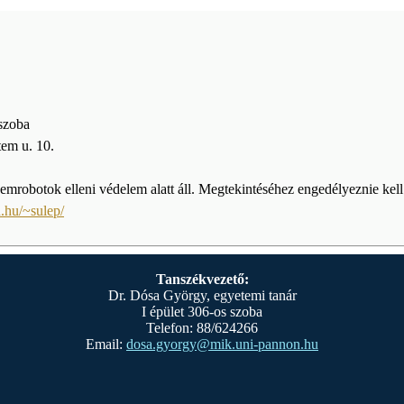
 szoba
em u. 10.
emrobotok elleni védelem alatt áll. Megtekintéséhez engedélyeznie kell 
.hu/~sulep/
Tanszékvezető:
Dr. Dósa György, egyetemi tanár
I épület 306-os szoba
Telefon: 88/624266
Email:
dosa.gyorgy@mik.uni-pannon.hu