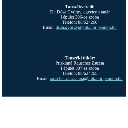
Tanszékvezető:
Dr. Dósa György, egyetemi tanár
I épület 306-os szoba
Telefon: 88/624266
Email:
dosa.gyorgy@mik.uni-pannon.hu
Tanszéki titkár:
Priskinné Rauscher Zsuzsa
I épület 307-es szoba
Telefon: 88/624265
Email:
rauscher.zsuzsanna@mik.uni-pannon.hu