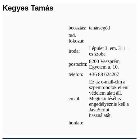
Kegyes Tamás
beosztás:
tanársegéd
tud.
fokozat:
I épület 3. em. 311-
iroda:
es szoba
8200 Veszprém,
postacím:
Egyetem u. 10.
telefon:
+36 88 624267
Ez az e-mail-cím a
szpemrobotok elleni
védelem alatt áll.
email:
Megtekintéséhez
engedélyeznie kell a
JavaScript
használatát.
honlap: