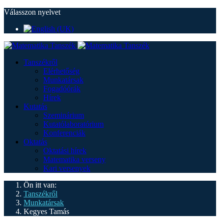
Válasszon nyelvet
Tanszékről
Elérhetőség
Munkatársak
Fogadóórák
Hírek
Kutatás
Szeminárium
Kutatólaboratórium
Konferenciák
Oktatás
Oktatási hírek
Matematika verseny
Kari versenyek
Ön itt van:
Tanszékről
Munkatársak
Kegyes Tamás