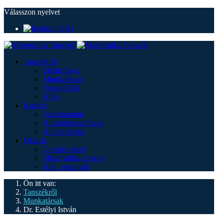
Válasszon nyelvet
Tanszékről
Elérhetőség
Munkatársak
Fogadóórák
Hírek
Kutatás
Szeminárium
Kutatólaboratórium
Konferenciák
Oktatás
Oktatási hírek
Matematika verseny
Kari versenyek
Ön itt van:
Tanszékről
Munkatársak
Dr. Estélyi István