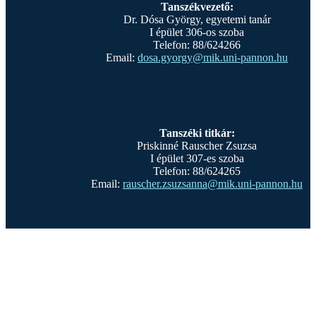
Tanszékvezető:
Dr. Dósa György, egyetemi tanár
I épület 306-os szoba
Telefon: 88/624266
Email:
dosa.gyorgy@mik.uni-pannon.hu
Tanszéki titkár:
Priskinné Rauscher Zsuzsa
I épület 307-es szoba
Telefon: 88/624265
Email:
rauscher.zsuzsanna@mik.uni-pannon.hu