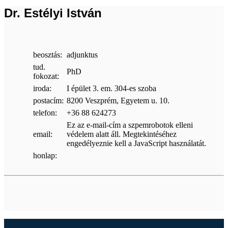
Dr. Estélyi István
beosztás:
adjunktus
tud.
PhD
fokozat:
iroda:
I épület 3. em. 304-es szoba
postacím:
8200 Veszprém, Egyetem u. 10.
telefon:
+36 88 624273
Ez az e-mail-cím a szpemrobotok elleni
email:
védelem alatt áll. Megtekintéséhez
engedélyeznie kell a JavaScript használatát.
honlap: