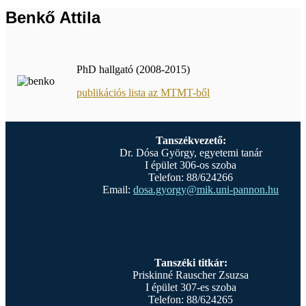
Benkő Attila
PhD hallgató (2008-2015)
publikációs lista az MTMT-ből
Tanszékvezető:
Dr. Dósa György, egyetemi tanár
I épület 306-os szoba
Telefon: 88/624266
Email:
dosa.gyorgy@mik.uni-pannon.hu
Tanszéki titkár:
Priskinné Rauscher Zsuzsa
I épület 307-es szoba
Telefon: 88/624265