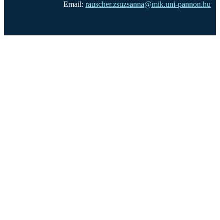
Email:
rauscher.zsuzsanna@mik.uni-pannon.hu