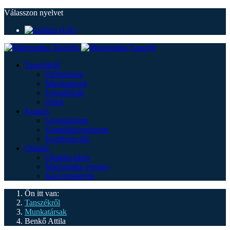
Válasszon nyelvet
Tanszékről
Elérhetőség
Munkatársak
Fogadóórák
Hírek
Kutatás
Szeminárium
Kutatólaboratórium
Konferenciák
Oktatás
Oktatási hírek
Matematika verseny
Kari versenyek
Ön itt van:
Tanszékről
Munkatársak
Benkő Attila