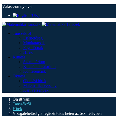
Válasszon nyelvet
Tanszékről
Elérhetőség
Munkatársak
Fogadóórák
Hírek
Kutatás
Szeminárium
Kutatólaboratórium
Konferenciák
Oktatás
Oktatási hírek
Matematika verseny
Kari versenyek
Ön itt van:
Tanszékről
Hírek
Vizsgalehetőség a regisztrációs héten az őszi félévben