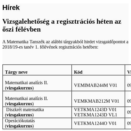
Hírek
Vizsgalehetőség a regisztrációs héten az
őszi félévben
A Matematika Tanszék az alábbi tárgyakból hirdet vizsgaidőpontot a
2018/19-es tanév 1. félévének regisztrációs hetében:
Tárgy neve
Kód
V
Matematikai analízis II.
VEMIMAB244M V01
0
(
vizsgakurzus
)
Matematikai analízis II.
VEMKMAB212M V01
0
(
vizsgakurzus
)
Diszkrét matematika
VETKMA1243D V01
09
(
vizsgakurzus
)
VETKMA1243D VL1
Operációkutatás
VETKMA1244O V01
09
(
vizsgakurzus
)