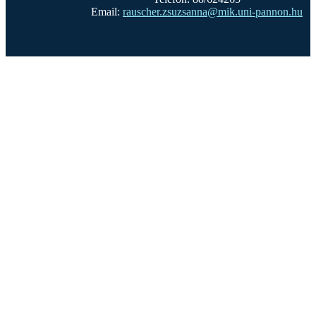
Email:
rauscher.zsuzsanna@mik.uni-pannon.hu