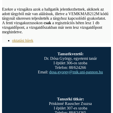
Ezekre a vizsgákra azok a hallgatók jelentkezhetnek, akiknek az
adott tárgyból már van aláírásuk, illetve a VEMKMAB212M kódú
tárgynál sikeresen teljesítették a tárgyhoz kapcsolódó gyakorlatot.
A fenti vizsgakurzusokon
csak
a regisztrációs héten lesz 1 db
vizsgaidőpont, a vizsgaidőszakban már nem lesz vizsgaidőpont
meghirdetve.
oktatási hírek
Tanszékvezető:
Dr. Dósa György, egyetemi tanár
I épület 306-os szoba
Telefon: 88/624266
Email:
dosa.gyorgy@mik.uni-pannon.hu
Tanszéki titkár:
Priskinné Rauscher Zsuzsa
I épület 307-es szoba
Telefon: 88/624265