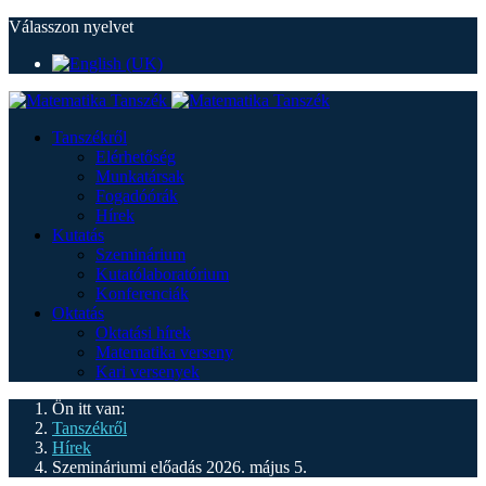
Válasszon nyelvet
Tanszékről
Elérhetőség
Munkatársak
Fogadóórák
Hírek
Kutatás
Szeminárium
Kutatólaboratórium
Konferenciák
Oktatás
Oktatási hírek
Matematika verseny
Kari versenyek
Ön itt van:
Tanszékről
Hírek
Szemináriumi előadás 2026. május 5.