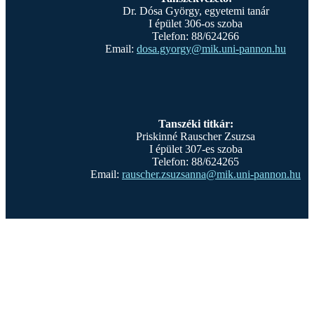
Dr. Dósa György, egyetemi tanár
I épület 306-os szoba
Telefon: 88/624266
Email:
dosa.gyorgy@mik.uni-pannon.hu
Tanszéki titkár:
Priskinné Rauscher Zsuzsa
I épület 307-es szoba
Telefon: 88/624265
Email:
rauscher.zsuzsanna@mik.uni-pannon.hu