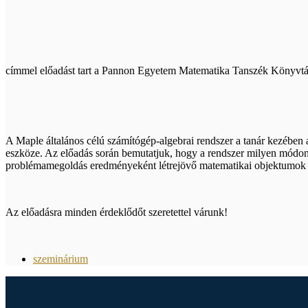
címmel előadást tart a Pannon Egyetem Matematika Tanszék Könyvtárá
A Maple általános célú számítógép-algebrai rendszer a tanár kezében a v
eszköze. Az előadás során bemutatjuk, hogy a rendszer milyen módon t
problémamegoldás eredményeként létrejövő matematikai objektumok s
Az előadásra minden érdeklődőt szeretettel várunk!
szeminárium