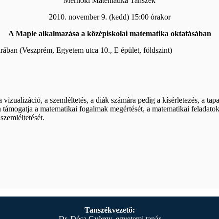
Mérnöki Matematika Tanszék
2010. november 9. (kedd) 15:00 órakor
A Maple alkalmazása a középiskolai matematika oktatásában
ban (Veszprém, Egyetem utca 10., E épület, földszint)
izualizáció, a szemléltetés, a diák számára pedig a kísérletezés, a tapa
ámogatja a matematikai fogalmak megértését, a matematikai feladatok m
zemléltetését.
Tanszékvezető:
Dr. Dósa György, egyetemi tanár