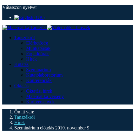
Válasszon nyelvet
Tanszékről
Elérhetőség
Munkatársak
Fogadóórák
Hírek
Kutatás
Szeminárium
Kutatólaboratórium
Konferenciák
Oktatás
Oktatási hírek
Matematika verseny
Kari versenyek
Ön itt van:
Tanszékről
Hírek
Szeminárium előadás 2010. november 9.