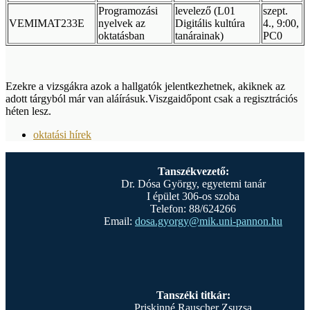
Programozási
levelező (L01
szept.
VEMIMAT233E
nyelvek az
Digitális kultúra
4., 9:00,
oktatásban
tanárainak)
PC0
Ezekre a vizsgákra azok a hallgatók jelentkezhetnek, akiknek az
adott tárgyból már van aláírásuk.Viszgaidőpont csak a regisztrációs
héten lesz.
oktatási hírek
Tanszékvezető:
Dr. Dósa György, egyetemi tanár
I épület 306-os szoba
Telefon: 88/624266
Email:
dosa.gyorgy@mik.uni-pannon.hu
Tanszéki titkár:
Priskinné Rauscher Zsuzsa