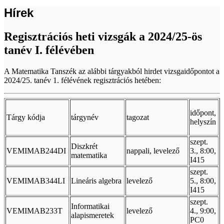
Hírek
Regisztrációs heti vizsgák a 2024/25-ös
tanév I. félévében
A Matematika Tanszék az alábbi tárgyakból hirdet vizsgaidőpontot a
2024/25. tanév 1. félévének regisztrációs hetében:
időpont,
Tárgy kódja
tárgynév
tagozat
helyszín
szept.
Diszkrét
VEMIMAB244DI
nappali, levelező
3., 8:00,
matematika
I415
szept.
VEMIMAB344LI
Lineáris algebra
levelező
5., 8:00,
I415
szept.
Informatikai
VEMIMAB233T
levelező
4., 9:00,
alapismeretek
PC0