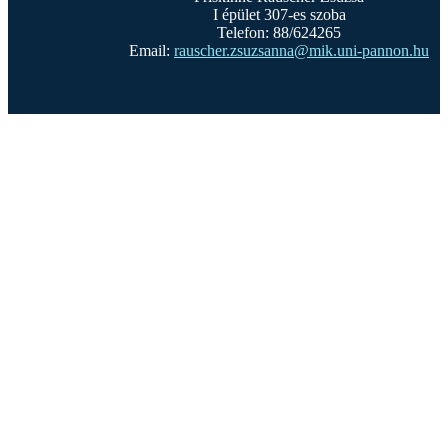
I épület 307-es szoba
Telefon: 88/624265
Email:
rauscher.zsuzsanna@mik.uni-pannon.hu