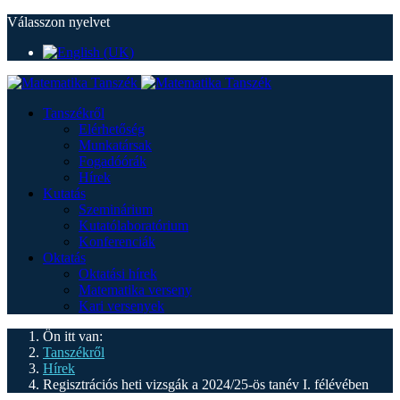
Válasszon nyelvet
Tanszékről
Elérhetőség
Munkatársak
Fogadóórák
Hírek
Kutatás
Szeminárium
Kutatólaboratórium
Konferenciák
Oktatás
Oktatási hírek
Matematika verseny
Kari versenyek
Ön itt van:
Tanszékről
Hírek
Regisztrációs heti vizsgák a 2024/25-ös tanév I. félévében