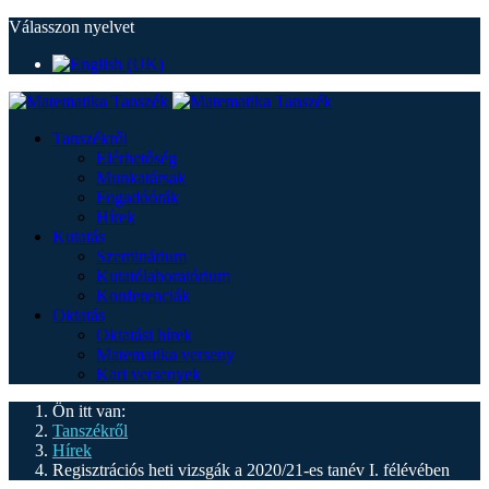
Válasszon nyelvet
Tanszékről
Elérhetőség
Munkatársak
Fogadóórák
Hírek
Kutatás
Szeminárium
Kutatólaboratórium
Konferenciák
Oktatás
Oktatási hírek
Matematika verseny
Kari versenyek
Ön itt van:
Tanszékről
Hírek
Regisztrációs heti vizsgák a 2020/21-es tanév I. félévében