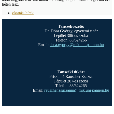
héten lesz.
oktatási hírek
Tanszékvezető:
Dr. Dósa György, egyetemi tanár
I épület 306-os szoba
Telefon: 88/624266
Email:
dosa.gyorgy@mik.uni-pannon.hu
Tanszéki titkár:
Priskinné Rauscher Zsuzsa
I épület 307-es szoba
Telefon: 88/624265
Email:
rauscher.zsuzsanna@mik.uni-pannon.hu