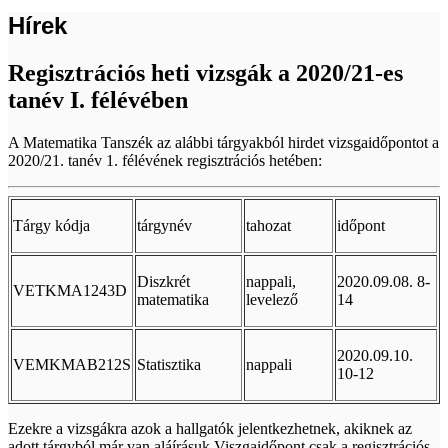
Hírek
Regisztrációs heti vizsgák a 2020/21-es
tanév I. félévében
A Matematika Tanszék az alábbi tárgyakból hirdet vizsgaidőpontot a
2020/21. tanév 1. félévének regisztrációs hetében:
Tárgy kódja
tárgynév
tahozat
időpont
Diszkrét
nappali,
2020.09.08. 8-
VETKMA1243D
matematika
levelező
14
2020.09.10.
VEMKMAB212S
Statisztika
nappali
10-12
Ezekre a vizsgákra azok a hallgatók jelentkezhetnek, akiknek az
adott tárgyból már van aláírásuk.Viszgaidőpont csak a regisztrációs