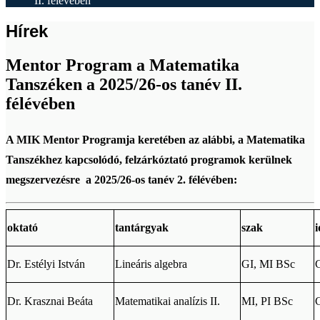
II. félévében
Hírek
Mentor Program a Matematika
Tanszéken a 2025/26-os tanév II.
félévében
A MIK Mentor Programja keretében az alábbi, a Matematika
Tanszékhez kapcsolódó, felzárkóztató programok kerülnek
megszervezésre a 2025/26-os tanév 2. félévében:
oktató
tantárgyak
szak
Dr. Estélyi István
Lineáris algebra
GI, MI BSc
C
Dr. Krasznai Beáta
Matematikai analízis II.
MI, PI BSc
C