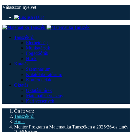
Válasszon nyelvet
Tanszékről
Elérhetőség
Munkatársak
Fogadóórák
Hírek
Kutatás
Szeminárium
Kutatólaboratórium
Konferenciák
Oktatás
Oktatási hírek
Matematika verseny
Kari versenyek
Ön itt van:
Tanszékről
Hírek
Mentor Program a Matematika Tanszéken a 2025/26-os tanév