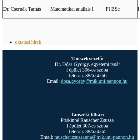
Dr. Csernák Tamás
Matematikai analízis I.
PI BSc
H
oktatási hírek
Tanszékvezető:
Dr. Dósa György, egyetemi tanár
I épület 306-os szoba
Telefon: 88/624266
Email:
dosa.gyorgy@mik.uni-pannon.hu
Tanszéki titkár:
Priskinné Rauscher Zsuzsa
I épület 307-es szoba
Telefon: 88/624265
Email:
rauscher.zsuzsanna@mik.uni-pannon.hu