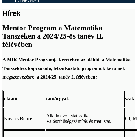
II. félévében
Hírek
Mentor Program a Matematika
Tanszéken a 2024/25-ös tanév II.
félévében
A MIK Mentor Programja keretében az alábbi, a Matematika
Tanszékhez kapcsolódó, felzárkóztató programok kerülnek
megszervezésre a 2024/25. tanév 2. félévében:
oktató
tantárgyak
szak
Alkalmazott statisztika
Kovács Bence
GI, M
Valószínűségszámítás és mat. stat.