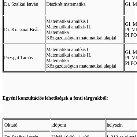
Dr. Szalkai István
Diszkrét matematika
GI, M
Matematikai analízis I.
GI, M
Matematikai analízis II.
Dr. Krasznai Beáta
PI, V
Matematika
PI F
Közgazdaságtan matematikai alapjai
Matematikai analízis I.
GI, M
Matematikai analízis II.
Pozsgai Tamás
PI, V
Matematika
PI F
Közgazdaságtan matematikai alapjai
Egyéni konzultációs lehetőségek a fenti tárgyakból:
Oktató
időpont
helyszín