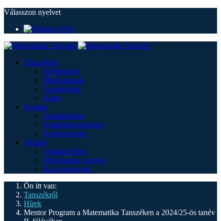
Válasszon nyelvet
Tanszékről
Elérhetőség
Munkatársak
Fogadóórák
Hírek
Kutatás
Szeminárium
Kutatólaboratórium
Konferenciák
Oktatás
Oktatási hírek
Matematika verseny
Kari versenyek
Ön itt van:
Tanszékről
Hírek
Mentor Program a Matematika Tanszéken a 2024/25-ös tanév