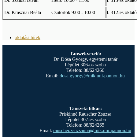
Dr. Szalkai István
Hétfő 10:00 - 11:00
I. 313-as oktató
Dr. Krasznai Beáta
Csütörtök 9:00 - 10:00
I. 312-es oktató
oktatási hírek
Tanszékvezető:
Dr. Dósa György, egyetemi tanár
I épület 306-os szoba
Telefon: 88/624266
Email:
dosa.gyorgy@mik.uni-pannon.hu
Tanszéki titkár:
Priskinné Rauscher Zsuzsa
I épület 307-es szoba
Telefon: 88/624265
Email:
rauscher.zsuzsanna@mik.uni-pannon.hu