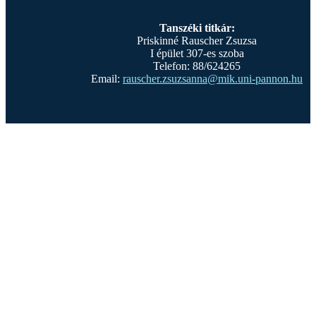
Tanszéki titkár:
Priskinné Rauscher Zsuzsa
I épület 307-es szoba
Telefon: 88/624265
Email:
rauscher.zsuzsanna@mik.uni-pannon.hu