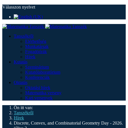
Válasszon nyelvet
Tanszékről
Elérhetőség
Munkatársak
Fogadóórák
Hírek
Kutatás
Szeminárium
Kutatólaboratórium
Konferenciák
Oktatás
Oktatási hírek
Matematika verseny
Kari versenyek
Ön itt van:
Tanszékről
Hírek
Discrete, Convex, and Combinatorial Geometry Day - 2026.