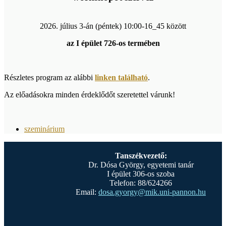
2026. július 3-án (péntek) 10:00-16_45 között
az I épület 726-os termében
Részletes program az alábbi
linken található
.
Az előadásokra minden érdeklődőt szeretettel várunk!
szeminárium
Tanszékvezető:
Dr. Dósa György, egyetemi tanár
I épület 306-os szoba
Telefon: 88/624266
Email:
dosa.gyorgy@mik.uni-pannon.hu