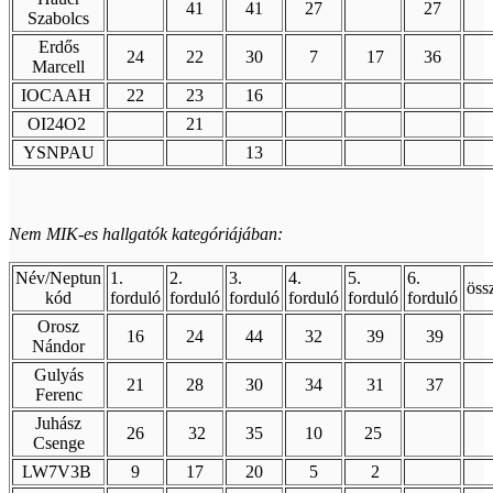
41
41
27
27
Szabolcs
Erdős
24
22
30
7
17
36
Marcell
IOCAAH
22
23
16
OI24O2
21
YSNPAU
13
Nem MIK-es hallgatók kategóriájában:
Név/Neptun
1.
2.
3.
4.
5.
6.
öss
kód
forduló
forduló
forduló
forduló
forduló
forduló
Orosz
16
24
44
32
39
39
Nándor
Gulyás
21
28
30
34
31
37
Ferenc
Juhász
26
32
35
10
25
Csenge
LW7V3B
9
17
20
5
2