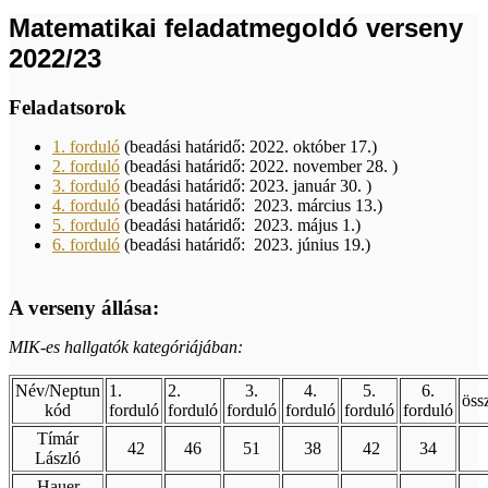
Matematikai feladatmegoldó verseny
2022/23
Feladatsorok
1. forduló
(beadási határidő: 2022. október 17.)
2. forduló
(beadási határidő: 2022. november 28. )
3. forduló
(beadási határidő: 2023. január 30. )
4. forduló
(beadási határidő: 2023. március 13.)
5. forduló
(beadási határidő: 2023. május 1.)
6. forduló
(beadási határidő: 2023. június 19.)
A verseny állása:
MIK-es hallgatók kategóriájában:
Név/Neptun
1.
2.
3.
4.
5.
6.
öss
kód
forduló
forduló
forduló
forduló
forduló
forduló
Tímár
42
46
51
38
42
34
László
Hauer