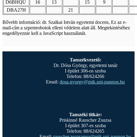
D6BHQU
16
13
15
9
DBA27H
21
Bővebb információ: dr. Szalkai István egyetemi docens,
Ez az e-
mail-cím a szpemrobotok elleni védelem alatt áll. Megtekintéséhez
engedélyeznie kell a JavaScript használatát.
Tanszékvezető:
Dr. Dósa György, egyetemi tanár
I épület 306-os szoba
Telefon: 88/624266
Email:
dosa.gyorgy@mik.uni-pannon.hu
Tanszéki titkár:
Priskinné Rauscher Zsuzsa
I épület 307-es szoba
Telefon: 88/624265
Email:
rauscher.zsuzsanna@mik.uni-pannon.hu