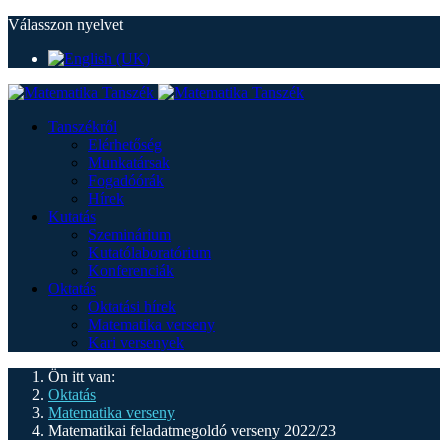
Válasszon nyelvet
Tanszékről
Elérhetőség
Munkatársak
Fogadóórák
Hírek
Kutatás
Szeminárium
Kutatólaboratórium
Konferenciák
Oktatás
Oktatási hírek
Matematika verseny
Kari versenyek
Ön itt van:
Oktatás
Matematika verseny
Matematikai feladatmegoldó verseny 2022/23