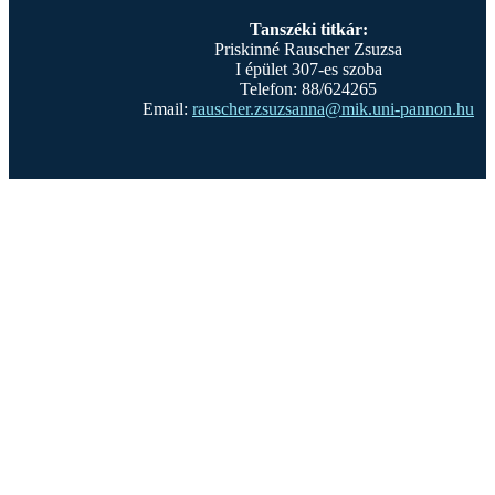
Tanszéki titkár:
Priskinné Rauscher Zsuzsa
I épület 307-es szoba
Telefon: 88/624265
Email:
rauscher.zsuzsanna@mik.uni-pannon.hu