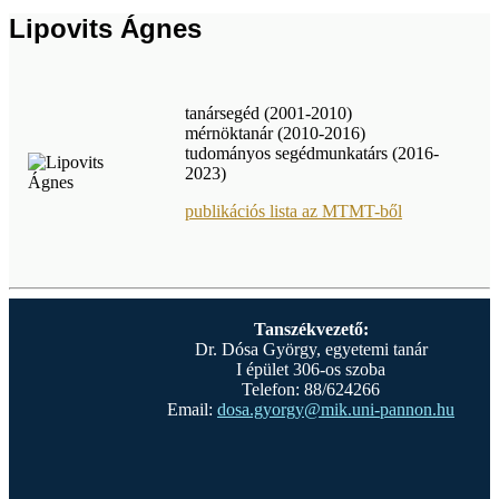
Lipovits Ágnes
tanársegéd (2001-2010)
mérnöktanár (2010-2016)
tudományos segédmunkatárs (2016-
2023)
publikációs lista az MTMT-ből
Tanszékvezető:
Dr. Dósa György, egyetemi tanár
I épület 306-os szoba
Telefon: 88/624266
Email:
dosa.gyorgy@mik.uni-pannon.hu