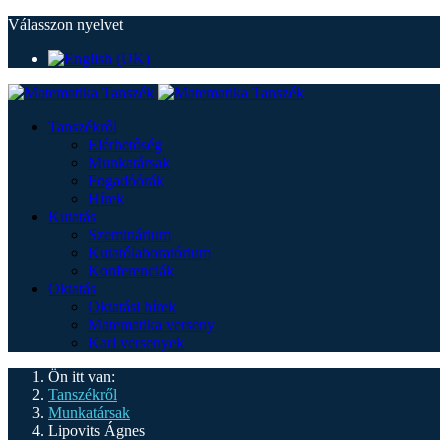
Válasszon nyelvet
Tanszékről
Elérhetőség
Munkatársak
Fogadóórák
Hírek
Kutatás
Szeminárium
Kutatólaboratórium
Konferenciák
Oktatás
Oktatási hírek
Matematika verseny
Kari versenyek
Ön itt van:
Tanszékről
Munkatársak
Lipovits Ágnes