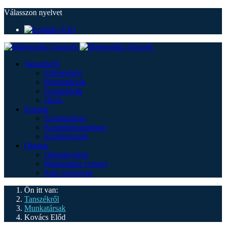
Válasszon nyelvet
Tanszékről
Elérhetőség
Munkatársak
Fogadóórák
Hírek
Kutatás
Szeminárium
Kutatólaboratórium
Konferenciák
Oktatás
Oktatási hírek
Matematika verseny
Kari versenyek
Ön itt van:
Tanszékről
Munkatársak
Kovács Előd