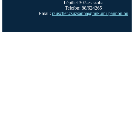
I épület 307-es szoba
Telefon: 88/624265
Email:
rauscher.zsuzsanna@mik.uni-pannon.hu