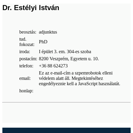
Dr. Estélyi István
beosztás:
adjunktus
tud.
PhD
fokozat:
iroda:
I épület 3. em. 304-es szoba
postacím:
8200 Veszprém, Egyetem u. 10.
telefon:
+36 88 624273
Ez az e-mail-cím a szpemrobotok elleni
email:
védelem alatt áll. Megtekintéséhez
engedélyeznie kell a JavaScript használatát.
honlap: