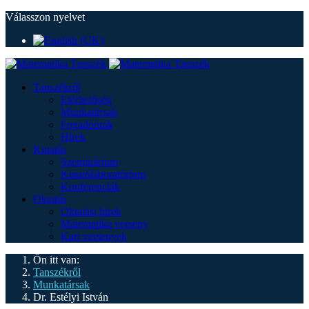
Válasszon nyelvet
Tanszékről
Elérhetőség
Munkatársak
Fogadóórák
Hírek
Kutatás
Szeminárium
Kutatólaboratórium
Konferenciák
Oktatás
Oktatási hírek
Matematika verseny
Kari versenyek
Ön itt van:
Tanszékről
Munkatársak
Dr. Estélyi István