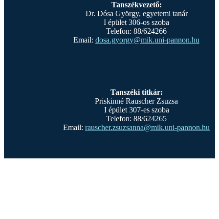
Tanszékvezető:
Dr. Dósa György, egyetemi tanár
I épület 306-os szoba
Telefon: 88/624266
Email:
dosa.gyorgy@mik.uni-pannon.hu
Tanszéki titkár:
Priskinné Rauscher Zsuzsa
I épület 307-es szoba
Telefon: 88/624265
Email:
rauscher.zsuzsanna@mik.uni-pannon.hu