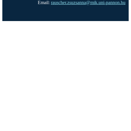
Email:
rauscher.zsuzsanna@mik.uni-pannon.hu