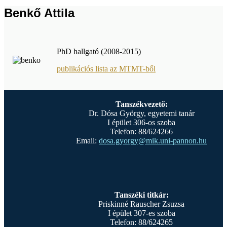
Benkő Attila
PhD hallgató (2008-2015)
publikációs lista az MTMT-ből
Tanszékvezető:
Dr. Dósa György, egyetemi tanár
I épület 306-os szoba
Telefon: 88/624266
Email:
dosa.gyorgy@mik.uni-pannon.hu
Tanszéki titkár:
Priskinné Rauscher Zsuzsa
I épület 307-es szoba
Telefon: 88/624265