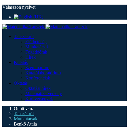
Válasszon nyelvet
Tanszékről
Elérhetőség
Munkatársak
Fogadóórák
Hírek
Kutatás
Szeminárium
Kutatólaboratórium
Konferenciák
Oktatás
Oktatási hírek
Matematika verseny
Kari versenyek
Ön itt van:
Tanszékről
Munkatársak
Benkő Attila