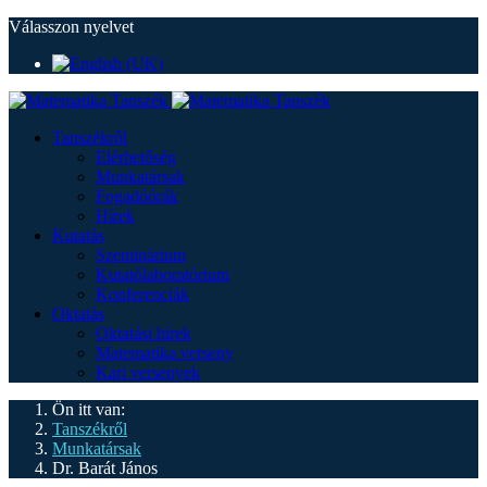
Válasszon nyelvet
Tanszékről
Elérhetőség
Munkatársak
Fogadóórák
Hírek
Kutatás
Szeminárium
Kutatólaboratórium
Konferenciák
Oktatás
Oktatási hírek
Matematika verseny
Kari versenyek
Ön itt van:
Tanszékről
Munkatársak
Dr. Barát János