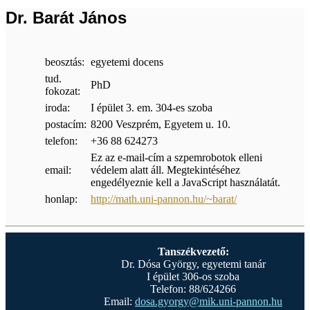
Dr. Barát János
beosztás:
egyetemi docens
tud.
PhD
fokozat:
iroda:
I épület 3. em. 304-es szoba
postacím:
8200 Veszprém, Egyetem u. 10.
telefon:
+36 88 624273
Ez az e-mail-cím a szpemrobotok elleni
email:
védelem alatt áll. Megtekintéséhez
engedélyeznie kell a JavaScript használatát.
honlap:
http://math.uni-pannon.hu/~barat/
Tanszékvezető:
Dr. Dósa György, egyetemi tanár
I épület 306-os szoba
Telefon: 88/624266
Email:
dosa.gyorgy@mik.uni-pannon.hu