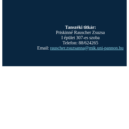
Tanszéki titkár:
Priskinné Rauscher Zsuzsa
I épület 307-es szoba
Telefon: 88/624265
Email:
rauscher.zsuzsanna@mik.uni-pannon.hu