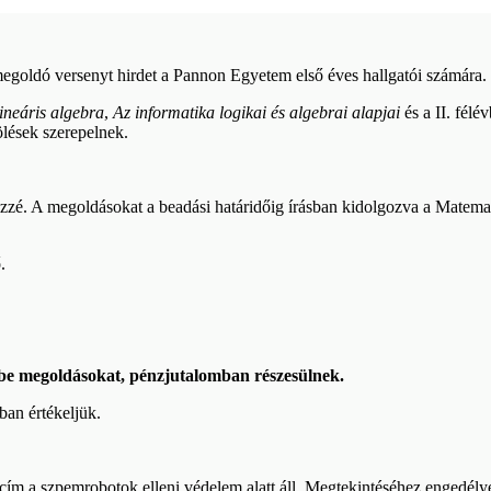
egoldó versenyt hirdet a Pannon Egyetem első éves hallgatói számára.
ineáris algebra
,
Az informatika logikai és algebrai alapjai
és a II. fél
lések szerepelnek.
özzé. A megoldásokat a beadási határidőig írásban kidolgozva a Matemati
.
 be megoldásokat, pénzjutalomban részesülnek.
ban értékeljük.
cím a szpemrobotok elleni védelem alatt áll. Megtekintéséhez engedélyez