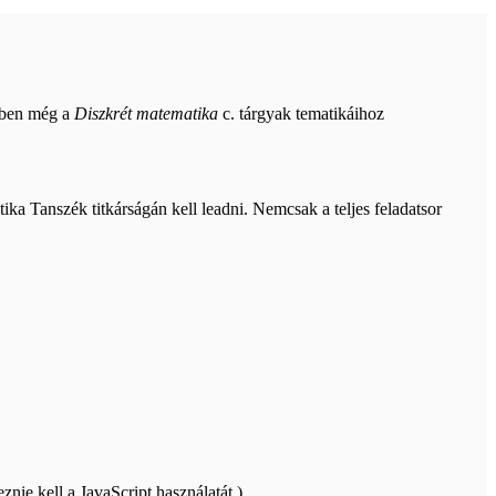
évben még a
Diszkrét matematika
c. tárgyak tematikáihoz
ka Tanszék titkárságán kell leadni. Nemcsak a teljes feladatsor
nie kell a JavaScript használatát.
)