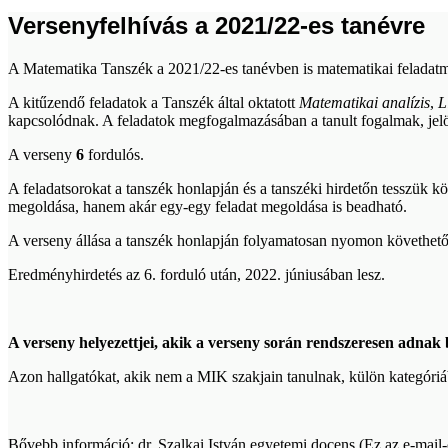
Versenyfelhívás a 2021/22-es tanévre
A Matematika Tanszék a 2021/22-es tanévben is matematikai feladatm
A kitűzendő feladatok a Tanszék által oktatott
Matematikai analízis
,
L
kapcsolódnak. A feladatok megfogalmazásában a tanult fogalmak, jelö
A verseny
6
fordulós.
A feladatsorokat a tanszék honlapján és a tanszéki hirdetőn tesszük k
megoldása, hanem akár egy-egy feladat megoldása is beadható.
A verseny állása a tanszék honlapján folyamatosan nyomon követhető
Eredményhirdetés az 6. forduló után, 2022. júniusában lesz.
A verseny helyezettjei, akik a verseny során rendszeresen adnak
Azon hallgatókat, akik nem a MIK szakjain tanulnak, külön kategóriá
Bővebb információ: dr. Szalkai István egyetemi docens (
Ez az e-mail-