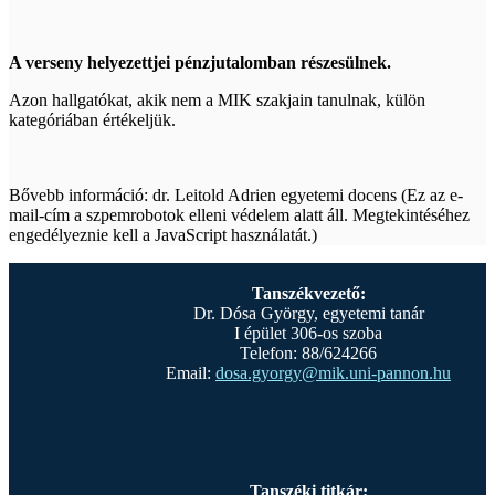
A verseny helyezettjei pénzjutalomban részesülnek.
Azon hallgatókat, akik nem a MIK szakjain tanulnak, külön
kategóriában értékeljük.
Bővebb információ: dr. Leitold Adrien egyetemi docens (
Ez az e-
mail-cím a szpemrobotok elleni védelem alatt áll. Megtekintéséhez
engedélyeznie kell a JavaScript használatát.
)
Tanszékvezető:
Dr. Dósa György, egyetemi tanár
I épület 306-os szoba
Telefon: 88/624266
Email:
dosa.gyorgy@mik.uni-pannon.hu
Tanszéki titkár: