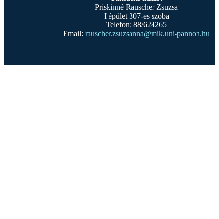
Priskinné Rauscher Zsuzsa
I épület 307-es szoba
Telefon: 88/624265
Email:
rauscher.zsuzsanna@mik.uni-pannon.hu