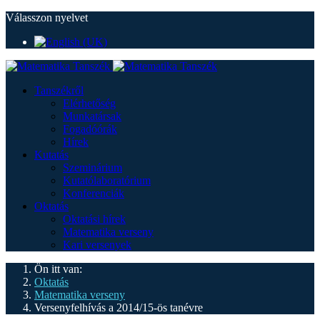
Válasszon nyelvet
Tanszékről
Elérhetőség
Munkatársak
Fogadóórák
Hírek
Kutatás
Szeminárium
Kutatólaboratórium
Konferenciák
Oktatás
Oktatási hírek
Matematika verseny
Kari versenyek
Ön itt van:
Oktatás
Matematika verseny
Versenyfelhívás a 2014/15-ös tanévre