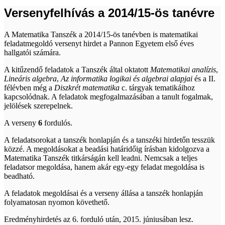
Versenyfelhívás a 2014/15-ös tanévre
A Matematika Tanszék a 2014/15-ös tanévben is matematikai
feladatmegoldó versenyt hirdet a Pannon Egyetem első éves
hallgatói számára.
A kitűzendő feladatok a Tanszék által oktatott
Matematikai analízis
,
Lineáris algebra
,
Az informatika logikai és algebrai alapjai
és a II.
félévben még a
Diszkrét matematika
c. tárgyak tematikáihoz
kapcsolódnak. A feladatok megfogalmazásában a tanult fogalmak,
jelölések szerepelnek.
A verseny
6
fordulós.
A feladatsorokat a tanszék honlapján és a tanszéki hirdetőn tesszük
közzé. A megoldásokat a beadási határidőig írásban kidolgozva a
Matematika Tanszék titkárságán kell leadni. Nemcsak a teljes
feladatsor megoldása, hanem akár egy-egy feladat megoldása is
beadható.
A feladatok megoldásai és a verseny állása a tanszék honlapján
folyamatosan nyomon követhető.
Eredményhirdetés az 6. forduló után, 2015. júniusában lesz.