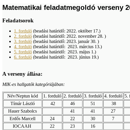
Matematikai feladatmegoldó verseny 2
Feladatsorok
1. forduló
(beadási határidő: 2022. október 17.)
2. forduló
(beadási határidő: 2022. november 28. )
3. forduló
(beadási határidő: 2023. január 30. )
4. forduló
(beadási határidő: 2023. március 13.)
5. forduló
(beadási határidő: 2023. május 1.)
6. forduló
(beadási határidő: 2023. június 19.)
A verseny állása:
MIK-es hallgatók kategóriájában:
Név/Neptun kód
1. forduló
2. forduló
3. forduló
4. forduló
5. 
Tímár László
42
46
51
38
Hauer Szabolcs
41
41
27
Erdős Marcell
24
22
30
7
IOCAAH
22
23
16