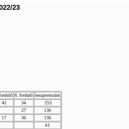
022/23
forduló
6. forduló
összpontszám
42
34
253
27
136
17
36
136
61