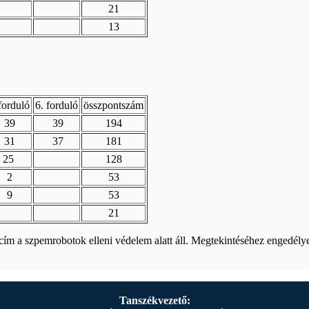
21
13
forduló
6. forduló
összpontszám
39
39
194
31
37
181
25
128
2
53
9
53
21
cím a szpemrobotok elleni védelem alatt áll. Megtekintéséhez engedélyez
Tanszékvezető: