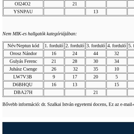
OI24O2
21
YSNPAU
13
Nem MIK-es hallgatók kategóriájában:
Név/Neptun kód
1. forduló
2. forduló
3. forduló
4. forduló
5. 
Orosz Nándor
16
24
44
32
Gulyás Ferenc
21
28
30
34
Juhász Csenge
26
32
35
10
LW7V3B
9
17
20
5
D6BHQU
16
13
15
DBA27H
21
Bővebb információ: dr. Szalkai István egyetemi docens,
Ez az e-mail-